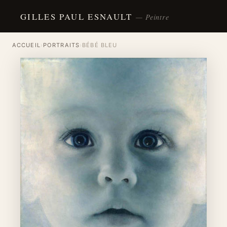
GILLES PAUL ESNAULT
— Peintre
ACCUEIL
›
PORTRAITS
›
BÉBÉ BLEU