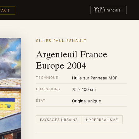
🇫🇷
Français
TACT
▾
GILLES PAUL ESNAULT
Argenteuil France
Europe 2004
TECHNIQUE
Huile sur Panneau MDF
DIMENSIONS
75 × 100 cm
ÉTAT
Original unique
PAYSAGES URBAINS
HYPERRÉALISME