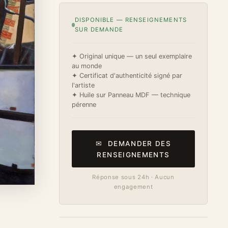
DISPONIBLE — RENSEIGNEMENTS
SUR DEMANDE
✦ Original unique — un seul exemplaire
au monde
✦ Certificat d'authenticité signé par
l'artiste
✦ Huile sur Panneau MDF — technique
pérenne
✉ DEMANDER DES
RENSEIGNEMENTS
Réponse sous 24h · Aucun
engagement