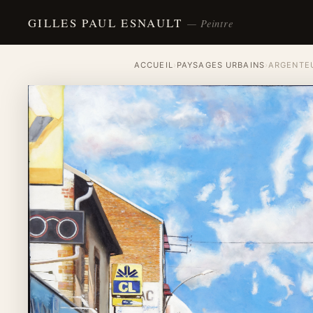
GILLES PAUL ESNAULT
— Peintre
ACCUEIL
›
PAYSAGES URBAINS
›
ARGENTEU